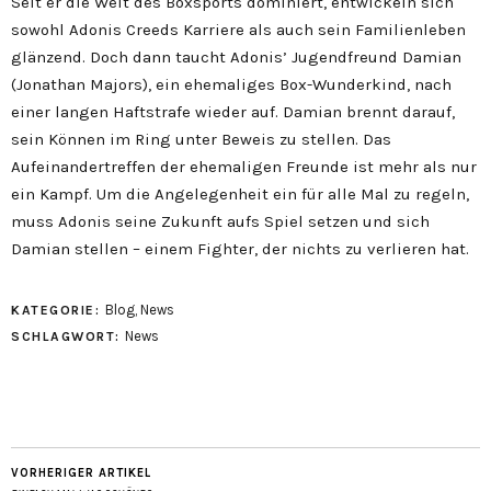
Seit er die Welt des Boxsports dominiert, entwickeln sich
sowohl Adonis Creeds Karriere als auch sein Familienleben
glänzend. Doch dann taucht Adonis’ Jugendfreund Damian
(Jonathan Majors), ein ehemaliges Box-Wunderkind, nach
einer langen Haftstrafe wieder auf. Damian brennt darauf,
sein Können im Ring unter Beweis zu stellen. Das
Aufeinandertreffen der ehemaligen Freunde ist mehr als nur
ein Kampf. Um die Angelegenheit ein für alle Mal zu regeln,
muss Adonis seine Zukunft aufs Spiel setzen und sich
Damian stellen – einem Fighter, der nichts zu verlieren hat.
Blog
,
News
KATEGORIE:
News
SCHLAGWORT:
VORHERIGER ARTIKEL