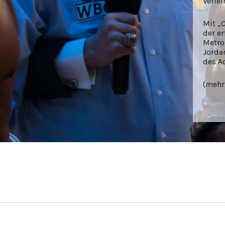
Verlei
Mit „C
der e
Metro
Jorda
des A
(mehr