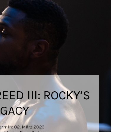
EED III: ROCKY’S
EGACY
termin: 02. März 2023