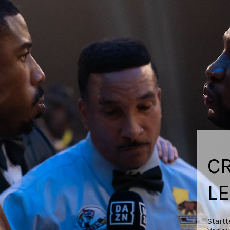
CR
L
Start