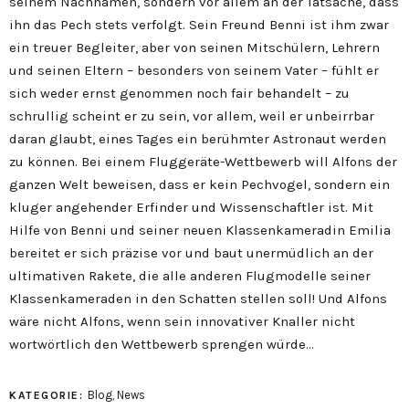
seinem Nachnamen, sondern vor allem an der Tatsache, dass
ihn das Pech stets verfolgt. Sein Freund Benni ist ihm zwar
ein treuer Begleiter, aber von seinen Mitschülern, Lehrern
und seinen Eltern – besonders von seinem Vater – fühlt er
sich weder ernst genommen noch fair behandelt – zu
schrullig scheint er zu sein, vor allem, weil er unbeirrbar
daran glaubt, eines Tages ein berühmter Astronaut werden
zu können. Bei einem Fluggeräte-Wettbewerb will Alfons der
ganzen Welt beweisen, dass er kein Pechvogel, sondern ein
kluger angehender Erfinder und Wissenschaftler ist. Mit
Hilfe von Benni und seiner neuen Klassenkameradin Emilia
bereitet er sich präzise vor und baut unermüdlich an der
ultimativen Rakete, die alle anderen Flugmodelle seiner
Klassenkameraden in den Schatten stellen soll! Und Alfons
wäre nicht Alfons, wenn sein innovativer Knaller nicht
wortwörtlich den Wettbewerb sprengen würde…
Blog
,
News
KATEGORIE: